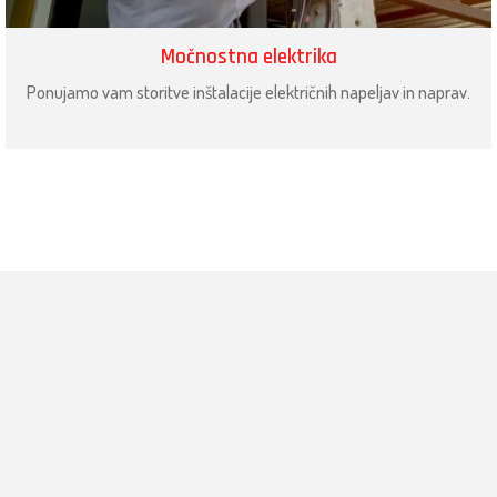
Močnostna elektrika
Ponujamo vam storitve inštalacije električnih napeljav in naprav.