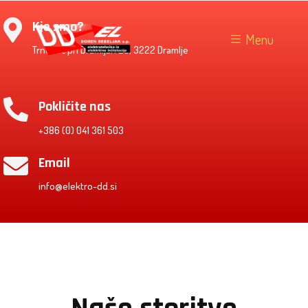
Kje smo?
Menu
Trnovec pri Dramljah 28, 3222 Dramlje
Pokličite nas
+386 (0) 041 361 503
Email
info@elektro-dd.si